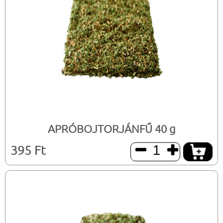
APRÓBOJTORJÁNFŰ 40 g
395 Ft

