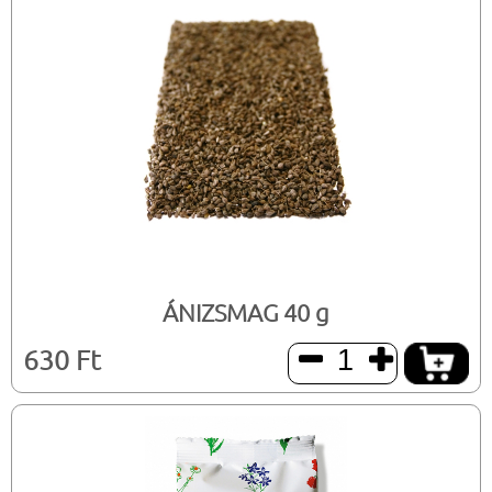
ÁNIZSMAG 40 g
630 Ft

