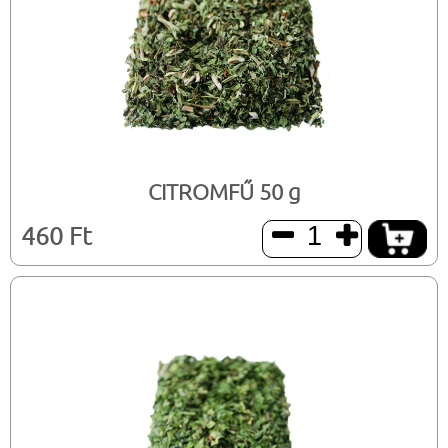
CITROMFŰ 50 g
460 Ft

