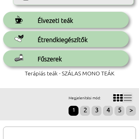
Élvezeti teák
Étrendkiegészítők
Fűszerek
Terápiás teák - SZÁLAS MONO TEÁK


Megjelenítési mód:
1
2
3
4
5
>