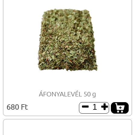
ÁFONYALEVÉL 50 g
680 Ft

