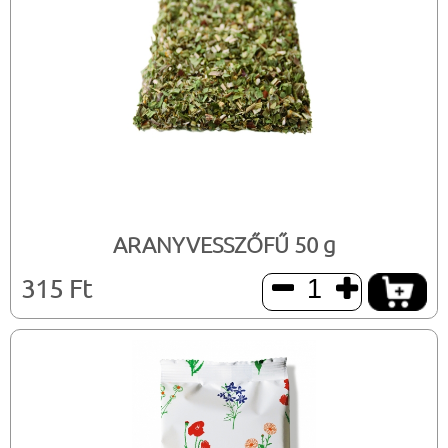
ARANYVESSZŐFŰ 50 g
315 Ft

