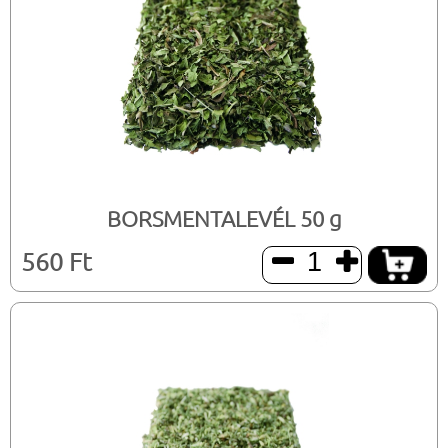
BORSMENTALEVÉL 50 g
560 Ft

