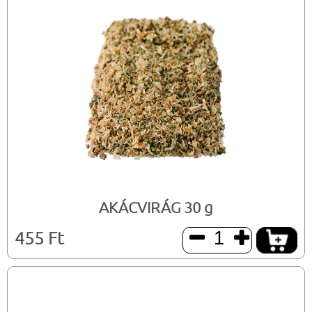
AKÁCVIRÁG 30 g
455 Ft

