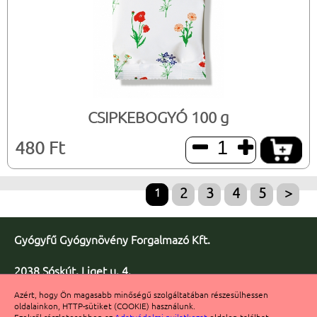
CSIPKEBOGYÓ 100 g
480 Ft


1
2
3
4
5
>
Gyógyfű Gyógynövény Forgalmazó Kft.
2038 Sóskút, Liget u. 4.
Telefon/fax: +36 23 347-086
Azért, hogy Ön magasabb minőségű szolgáltatában részesülhessen
Fax: +36 23 347-091
oldalainkon, HTTP-sütiket (COOKIE) használunk.