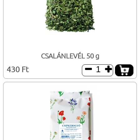
CSALÁNLEVÉL 50 g
430 Ft

