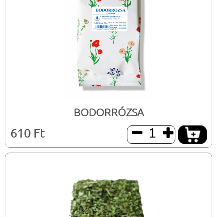
BODORRÓZSA
610 Ft

