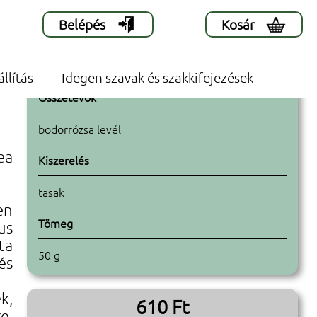
Belépés
Kosár
állítás
Idegen szavak és szakkifejezések
US
Összetevők
bodorrózsa levél
ea
Kiszerelés
tasak
en
Tömeg
us
ta
50 g
és
k,
610 Ft
e,