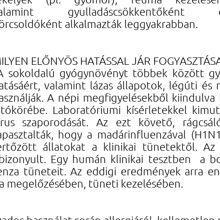
alamint gyulladáscsökkentőként 
örcsoldóként alkalmazták leggyakrabban.
ILYEN ELŐNYÖS HATÁSSAL JÁR FOGYASZTÁS
 sokoldalú gyógynövényt többek között gyu
atásáért, valamint lázas állapotok, légúti é
asználják. A népi megfigyelésekből kiindulva
átókörébe. Laboratóriumi kísérletekkel kimut
írus szaporodását. Az ezt követő, rágcsá
apasztalták, hogy a madárinfluenzával (H1
ertőzött állatokat a klinikai tünetektől. 
bizonyult. Egy humán klinikai tesztben a b
uenza tüneteit. Az eddigi eredmények arra 
a megelőzésében, tüneti kezelésében.
ados használat során allergiáról, kellemetlen