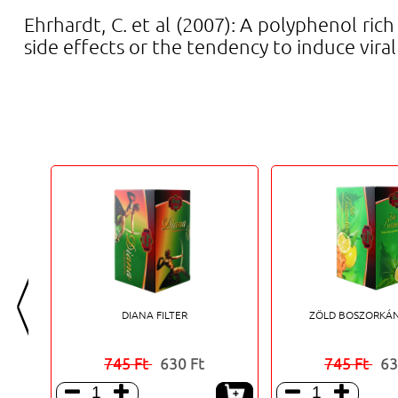
Ehrhardt, C. et al (2007): A polyphenol ric
side effects or the tendency to induce viral
<
DIANA FILTER
ZÖLD BOSZORKÁN
745 Ft
630 Ft
745 Ft
63



