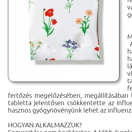
v
g
M
A
h
h
l
v
t
f
fertőzés megelőzésében, megállításában 
tabletta jelentősen csökkentette az infl
hasznos gyógynövényünk lehet az influenz
HOGYAN ALKALMAZZUK?
Fogyasztása nem kockázatos. A több évszáz