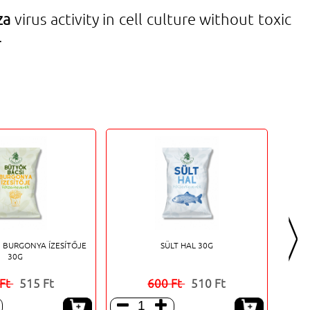
za
virus activity in cell culture without toxic
.
>
 BURGONYA ÍZESÍTŐJE
SÜLT HAL 30G
30G
 Ft
515 Ft
600 Ft
510 Ft


