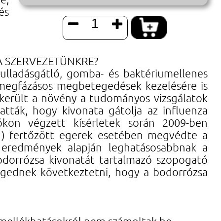
és


A SZERVEZETÜNKRE?
lladásgátló, gomba- és baktériumellenes
s megfázásos megbetegedések kezelésére is
 került a növény a tudományos vizsgálatok
atták, hogy kivonata gátolja az influenza
lókon végzett kísérletek során 2009-ben
N1) fertőzött egerek esetében megvédte a
Az eredmények alapján leghatásosabbnak a
odorrózsa kivonatát tartalmazó szopogató
engednek következtetni, hogy a bodorrózsa
 mellékhatásokról nem számoltak be.