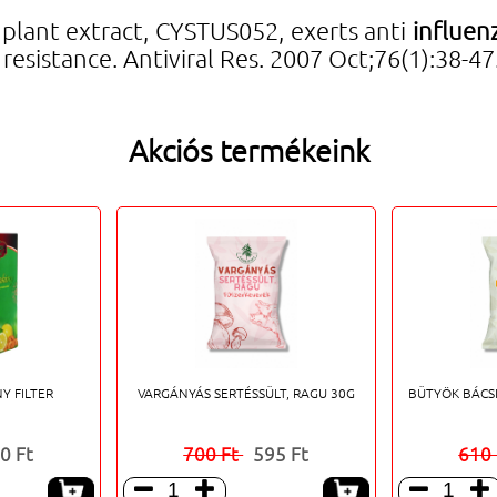
h plant extract, CYSTUS052, exerts anti
influen
 resistance. Antiviral Res. 2007 Oct;76(1):38-47
Akciós termékeink
Y FILTER
VARGÁNYÁS SERTÉSSÜLT, RAGU 30G
BÜTYÖK BÁCSI
0 Ft
700 Ft
595 Ft
610



