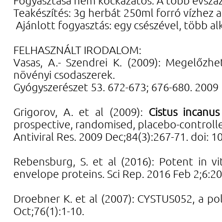
Teakészítés: 3g herbát 250ml forró vízhez
Ajánlott fogyasztás: egy csészével, több 
FELHASZNÁLT IRODALOM:
Vasas, A.- Szendrei K. (2009): Megelőzhe
növényi csodaszerek.
Gyógyszerészet 53. 672-673; 676-680. 2009
Grigorov, A. et al (2009):
Cistus
incanus
prospective, randomised, placebo-controlled
Antiviral Res. 2009 Dec;84(3):267-71. doi: 1
Rebensburg, S. et al (2016):
Potent in vit
envelope proteins. Sci R
ep. 2016 Feb 2;6:2
Droebner K. et al (2007):
CYSTUS052, a poly
Oct;76(1):1-10.