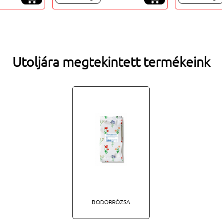
Utoljára megtekintett termékeink
BODORRÓZSA