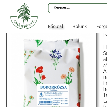
Terápiás teák - Szálas mono
Főoldal
Rólunk
Forg
H
I
H
S
a
M
A
n
i
h
T
L
f