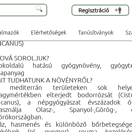
Regisztráció
 teák -
Bodorrózsa
almazók
Elérhetőségek
Tanúsítványok
Sz
ASZNOS ISMERETEK – BODORRÓZSA (CIST
NCANUS)
OVÁ SOROLJUK?
okoldalú hatású gyógynövény, gyógyt
lapanyag
IT TUDHATUNK A NÖVÉNYRŐL?
 mediterrán területeken sok hely
agymértékben elterjedt bodorrózsát (Cist
ncanus), a népgyógyászat évszázadok ó
asználja Olasz-, Spanyol-,Görög-, 
örökországban.
áz, hasmenés és különböző bőrbetegsége
ekélyek (pl. gyomor), reuma kezelésér