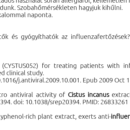
 adunk. Szobahőmérsékleten hagyjuk kihűlni.
alkalommal naponta.
tők és gyógyíthatók az influenzafertőzések
(CYSTUS052) for treating patients with inf
 clinical study.
0.1016/j.antiviral.2009.10.001. Epub 2009 Oct 1
ro antiviral activity of
Cistus
incanus
extract
0394. doi: 10.1038/srep20394. PMID: 26833261
phenol-rich plant extract, exerts anti-
influe