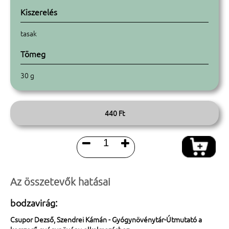
Kiszerelés
tasak
Tömeg
30 g
440 Ft


Az összetevők hatásai
bodzavirág:
Csupor Dezső, Szendrei Kámán - Gyógynövénytár-Útmutató a