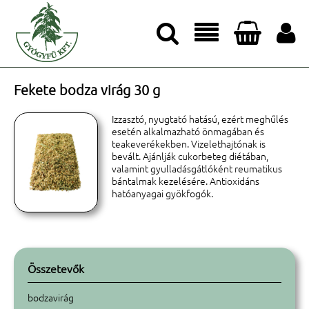




Fekete bodza virág 30 g
Izzasztó, nyugtató hatású, ezért meghűlés
esetén alkalmazható önmagában és
teakeverékekben. Vizelethajtónak is
bevált. Ajánlják cukorbeteg diétában,
valamint gyulladásgátlóként reumatikus
bántalmak kezelésére. Antioxidáns
hatóanyagai gyökfogók.
Összetevők
bodzavirág