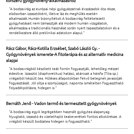
korszerű gyógynövény-alkalmazáshoz
"A bodzavirág az európai népi gyógyászatnak évszázadok óta része,
elsősorban izzasztóként, illetve láz és meghűlés esetén
alkalmazzák.Humán bizonyítékok:A bodzavirág feltételezett
gyógyhatásait nem támasztják alá modern humán vizsgálatok,
alkalmazása a tradicionális használat során nyert tapasztalatokon és a
rendelkezésre álló preklinikai adatokon alapul."
Rácz Gábor, Rácz-Kotilla Erzsébet, Szabó László Gy. -
Gyógynövények ismerete-A fitoterápia és az alternatív medicina
alapjai
"A bodzavirágból készített teát forrón fogyasztják, lehetőleg mézzel
édesítve. Izzasztó (diaphoretikus) hatású, akárcsak a hársfa (Tilia sp.)
virágaiból készült tea. Hűléses állapotokban fekvő betegnek javasolják
fogyasztását. Jól oltja a szomjúságot, naponta ismételten fogyasztható
folyadékpótlásra, hidegen is."
Bernáth Jenő - Vadon termő és termesztett gyógynövények
"A bodzavirág egyik legrégebben használt gyógytea alapanyag.
Nyugtató, izzasztó és vizelethajtó teakeverékek fontos alkotórésze. A
virágból készült bodzatea hidegen is fogyasztható."