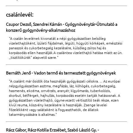
csalánlevél:
Csupor Dezső, Szendrei Kámán - Gyógynövénytár-Útmutató a
korszerű gyógynövény-alkalmazáshoz
"A csalán levelének kivonatát a népi gyógyászatban belsőleg
vizelethajtóként, ízületi fájdalmak, légúti, húgyúti kórképek, emésztési
panaszok és cukorbetegség kezelésére, külsőleg zsíros haj és
korpásodás ellen használják.A csalántea vizelethajtó hatása miatt az ún.
,,tisztítókúrák" alapvető szere."
Bernáth Jenő - Vadon termő és termesztett gyógynövények
"A csalánt már ősidők óta használják gyógyászati célokra. ... Az európai
népgyógyászatban asztma, megfázás, láz, köhögés, cukorbetegség,
hasmenés, ekcéma, orrvérzés, aranyér, kígyómarás, tuberkolózis,
skorbut, bélférgek, hajhullás, korpásodás esetén tartják hatásosnak. A
gyógyászatban vizelethajtó, úgynevezett vértisztító teák része, ezen
kívül reuma, köszvény kezelésére is használják. Zsenge levelei
főzelékként vagy salátaként is fogyaszthatók, de állatok
takarmányozására is alkalmas."
Rácz Gábor, Rácz-Kotilla Erzsébet, Szabó László Gy. -