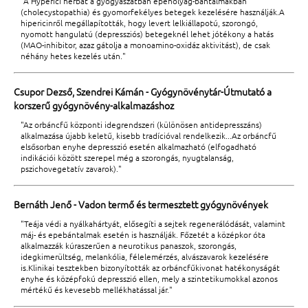
"A Hyperici herbát a gyógyászatban epehólyag-bántalmakban
(cholecystopathia) és gyomorfekélyes betegek kezelésére használják.A
hipericinről megállapították, hogy levert lelkiállapotú, szorongó,
nyomott hangulatú (depressziós) betegeknél lehet jótékony a hatás
(MAO-inhibitor, azaz gátolja a monoamino-oxidáz aktivitást), de csak
néhány hetes kezelés után."
Csupor Dezső, Szendrei Kámán - Gyógynövénytár-Útmutató a
korszerű gyógynövény-alkalmazáshoz
"Az orbáncfű központi idegrendszeri (különösen antidepresszáns)
alkalmazása újabb keletű, kisebb tradícióval rendelkezik...Az orbáncfű
elsősorban enyhe depresszió esetén alkalmazható (elfogadható
indikációi között szerepel még a szorongás, nyugtalanság,
pszichovegetatív zavarok)."
Bernáth Jenő - Vadon termő és termesztett gyógynövények
"Teája védi a nyálkahártyát, elősegíti a sejtek regenerálódását, valamint
máj- és epebántalmak esetén is használják. Főzetét a középkor óta
alkalmazzák kúraszerűen a neurotikus panaszok, szorongás,
idegkimerültség, melankólia, félelemérzés, alvászavarok kezelésére
is.Klinikai tesztekben bizonyították az orbáncfűkivonat hatékonyságát
enyhe és középfokú depresszió ellen, mely a szintetikumokkal azonos
mértékű és kevesebb mellékhatással jár."