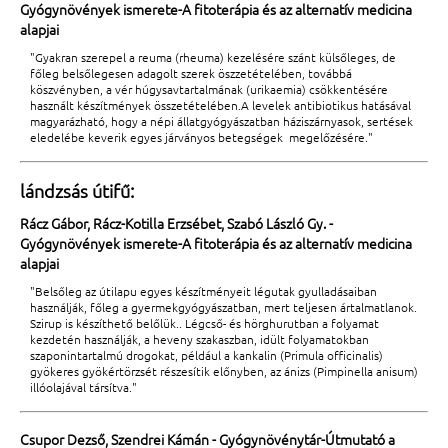
Gyógynövények ismerete-A fitoterápia és az alternatív medicina
alapjai
"Gyakran szerepel a reuma (rheuma) kezelésére szánt külsőleges, de
főleg belsőlegesen adagolt szerek öszzetételében, továbbá
köszvényben, a vér húgysavtartalmának (urikaemia) csökkentésére
használt készítmények összetételében.A levelek antibiotikus hatásával
magyarázható, hogy a népi állatgyógyászatban háziszárnyasok, sertések
eledelébe keverik egyes járványos betegségek megelőzésére."
lándzsás útifű:
Rácz Gábor, Rácz-Kotilla Erzsébet, Szabó László Gy. -
Gyógynövények ismerete-A fitoterápia és az alternatív medicina
alapjai
"Belsőleg az útilapu egyes készítményeit légutak gyulladásaiban
használják, főleg a gyermekgyógyászatban, mert teljesen ártalmatlanok.
Szirup is készíthető belőlük.. Légcső- és hörghurutban a folyamat
kezdetén használják, a heveny szakaszban, idült folyamatokban
szaponintartalmú drogokat, például a kankalin (Primula officinalis)
gyökeres gyökértörzsét részesítik előnyben, az ánizs (Pimpinella anisum)
illóolajával társítva."
Csupor Dezső, Szendrei Kámán - Gyógynövénytár-Útmutató a