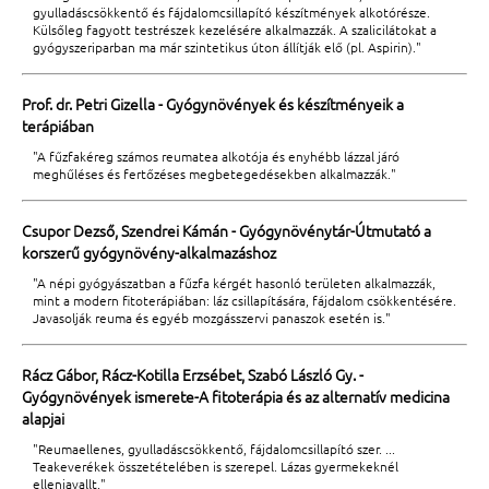
gyulladáscsökkentő és fájdalomcsillapító készítmények alkotórésze.
Külsőleg fagyott testrészek kezelésére alkalmazzák. A szalicilátokat a
gyógyszeriparban ma már szintetikus úton állítják elő (pl. Aspirin)."
Prof. dr. Petri Gizella - Gyógynövények és készítményeik a
terápiában
"A fűzfakéreg számos reumatea alkotója és enyhébb lázzal járó
meghűléses és fertőzéses megbetegedésekben alkalmazzák."
Csupor Dezső, Szendrei Kámán - Gyógynövénytár-Útmutató a
korszerű gyógynövény-alkalmazáshoz
"A népi gyógyászatban a fűzfa kérgét hasonló területen alkalmazzák,
mint a modern fitoterápiában: láz csillapítására, fájdalom csökkentésére.
Javasolják reuma és egyéb mozgásszervi panaszok esetén is."
Rácz Gábor, Rácz-Kotilla Erzsébet, Szabó László Gy. -
Gyógynövények ismerete-A fitoterápia és az alternatív medicina
alapjai
"Reumaellenes, gyulladáscsökkentő, fájdalomcsillapító szer. ...
Teakeverékek összetételében is szerepel. Lázas gyermekeknél
ellenjavallt."