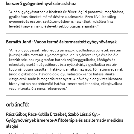
korszerű gyógynövény-alkalmazáshoz
"A népi gyógyászatban a lándzsás útifüvet légúti panaszok, megfázásos,
gyulladásos tünetek mérséklésére alkalmazzák. Ezen kívül belsőleg
gyomorégés esetén, savtúltengésben is használják, külsőleg friss
levelét (vagy annak préslevét) sebborogatásra ajánlják."
Bernáth Jenő - Vadon termő és termesztett gyógynövények
"A népi gyógyászat felső légúti panaszok, gyulladásos tünetek esetén
javasolja alkalmazását. Gyomorégés ellen is ajánlott.Teája és a belőle
készült szirupok nyugtatóan hatnak szájüreggyulladás, köhögés és
rekedtség esetén.Légcsőhurut és a nyálkahártya gyulladása esetén
tudományosan igazoltan, hatékonyan alkalmazható; fő hatóanyagainak
(iridoid glikozidok, flavonoidok) gyulladáscsökkentő hatása klinikai
vizsgálatok során is megerősítést nyert. A növény hideg vizes kivonata
bizonyítottan baktériumölő hatású. Ismert mellékhatása, ellenjavallata
vagy interakciója nincs feljegyezve."
orbáncfű:
Rácz Gábor, Rácz-Kotilla Erzsébet, Szabó László Gy. -
Gyógynövények ismerete-A fitoterápia és az alternatív medicina
alapjai