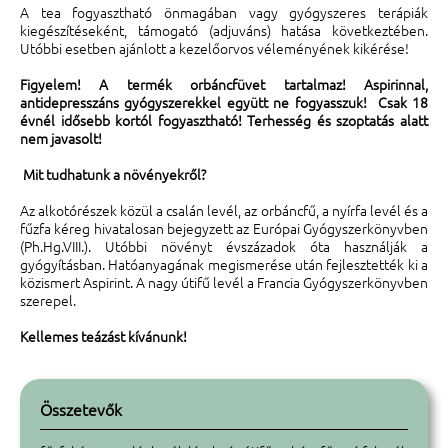
A tea fogyasztható önmagában vagy gyógyszeres terápiák
kiegészítéseként, támogató (adjuváns) hatása következtében.
Utóbbi esetben ajánlott a kezelőorvos véleményének kikérése!
Figyelem! A termék orbáncfüvet tartalmaz!
Aspirinnal,
antidepresszáns gyógyszerekkel együtt ne fogyasszuk!
Csak 18
évnél idősebb kortól fogyasztható!
Terhesség és szoptatás alatt
nem javasolt!
Mit tudhatunk a növényekről?
Az alkotórészek közül a csalán levél, az orbáncfű, a nyírfa levél és a
fűzfa kéreg hivatalosan bejegyzett az Európai Gyógyszerkönyvben
(Ph.Hg.VIII.). Utóbbi növényt évszázadok óta használják a
gyógyításban. Hatóanyagának megismerése után fejlesztették ki a
közismert Aspirint. A nagy útifű levél a Francia Gyógyszerkönyvben
szerepel.
Kellemes teázást kívánunk!
Összetevők