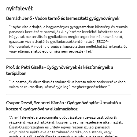
nyírfalevél:
Bernáth Jenő - Vadon termő és termesztett gyógynövények
"Enyhe vizelethajtó, a hagyományos gyógyászatban köszvény és reumás
panaszok kezelésére használják.A nyír száraz leveléből készített tea a
húgyutak bakteriális és gyulladásos megbetegedéseinél használható,
igazoltan vizelethajtó és gyulladáscsökkentő hatású (ESCOP-
Monográfia). A növény drogjával kapcsolatban mellékhatást, interakciót
vagy ellenjavallatot eddig még nem jegyeztek fel."
Prof. dr. Petri Gizella - Gyógynövények és készítményeik a
terápiában
"Felhasználják diuretikus és szaluretikus hatása miatt teakeverékekben,
valamint reumatikus, köszvényjellegű megbetegedésekben."
Csupor Dezső, Szendrei Kámán - Gyógynövénytár-Útmutató a
korszerű gyógynövény-alkalmazáshoz
"A nyírfalevelet a tradicionális gyógyászatban tavaszi tisztítókúrák
részeként, vizelethajtóként, köszvény, reuma kezelésére alkalmazták.
Észak-Olaszországban és Erdély egyes részein ízületi panaszok
enyhítésére nyírfalevelet tartalmazó derékaljon alszanak, vagy
nyírfalevélből készült fürdőt vesznek.A nyírfa levelét tea, tinktúra