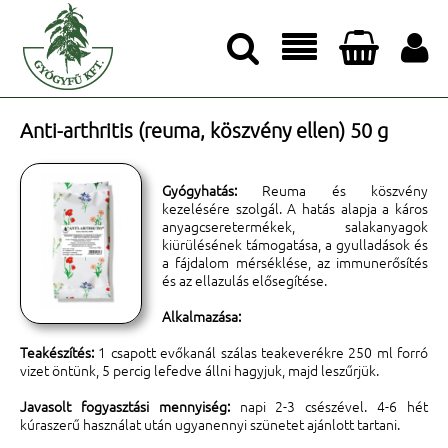




Anti-arthritis (reuma, köszvény ellen) 50 g
Gyógyhatás:
Reuma és köszvény
kezelésére szolgál. A hatás alapja a káros
anyagcseretermékek, salakanyagok
kiürülésének támogatása, a gyulladások és
a fájdalom mérséklése, az immunerősítés
és az ellazulás elősegítése.
Alkalmazása:
Teakészítés:
1 csapott evőkanál szálas teakeverékre 250 ml forró
vizet öntünk, 5 percig lefedve állni hagyjuk, majd leszűrjük.
Javasolt fogyasztási mennyiség:
napi 2-3 csészével. 4-6 hét
kúraszerű használat után ugyanennyi szünetet ajánlott tartani.