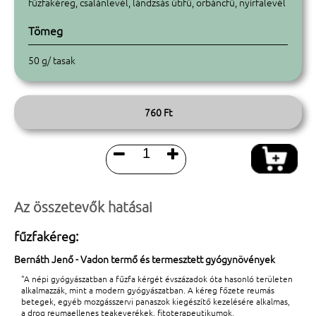
fűzfakéreg, csalánlevél, lándzsás útifű, orbáncfű, nyírfalevél
Tömeg
50 g/ tasak
760 Ft


Az összetevők hatásai
fűzfakéreg:
Bernáth Jenő - Vadon termő és termesztett gyógynövények
"A népi gyógyászatban a fűzfa kérgét évszázadok óta hasonló területen
alkalmazzák, mint a modern gyógyászatban. A kéreg főzete reumás
betegek, egyéb mozgásszervi panaszok kiegészítő kezelésére alkalmas,
a drog reumaellenes teakeverékek, fitoterapeutikumok,