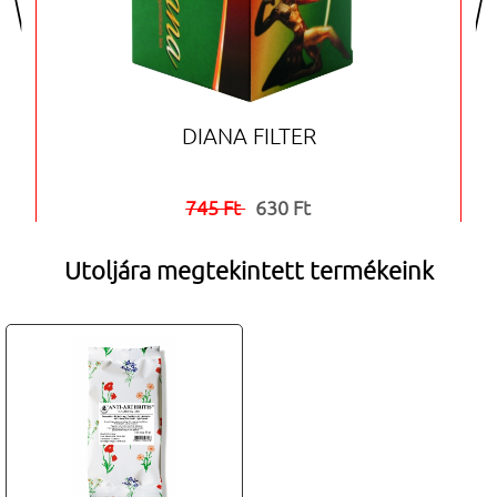
DIANA FILTER
745 Ft
630 Ft


Utoljára megtekintett termékeink