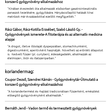
korszerű gyógynövény-alkalmazáshoz
"Kínában évezredek óta alkalmazzák elsősorban gasztrointesztinális
panaszok kezelésére, gyógyítására. Hányáscsillapító hatását kínai
matrózok már évszázadokkal ezelőtt megfigyelték."
Rácz Gábor, Rácz-Kotilla Erzsébet, Szabó László Gy. -
Gyógynövények ismerete-A fitoterápia és az alternatív medicina
alapjai
"A drogot, illetve illóolaját dyspepsiában, stomachikumként,
digestivumként, aperitivként használják. Növelheti az erőnléti állapotot
is. Kedvelt fűszer (pl. curryben), édességadalék, alkalmazzák az
élelmiszer-, likőr- és illatszeriparban."
koriandermag:
Csupor Dezső, Szendrei Kámán - Gyógynövénytár-Útmutató a
korszerű gyógynövény-alkalmazáshoz
"A koriandertermést és -hajtást tradicionálisan fűszerként, emésztést
elősegítő gyógynövényként alkalmazták."
Bernáth Jenő - Vadon termő és termesztett gyógynövények