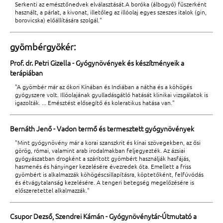
Serkenti az emésztőnedvek elválasztását.A boróka (álbogyó) fűszerként
használt, a párlat, a kivonat, illetőleg az illóolaj egyes szeszes italok (gin,
borovicska) előállítására szolgál."
gyömbérgyökér:
Prof. dr. Petri Gizella - Gyógynövények és készítményeik a
terápiában
"A gyömbér már az ókori Kínában és Indiában a nátha és a köhögés
gyógyszere volt. Illóolajának gyulladásgátló hatását klinikai vizsgálatok is
igazolták. ... Emésztést elősegítő és koleratikus hatása van."
Bernáth Jenő - Vadon termő és termesztett gyógynövények
"Mint gyógynövény már a korai szanszkrit és kínai szövegekben, az ősi
görög, római, valamint arab irodalmakban feljegyezték. Az ázsiai
gyógyászatban drogként a szárított gyömbért használják hasfájás,
hasmenés és hányinger kezelésére évezredek óta. Emellett a friss
gyömbért is alkalmazzák köhögéscsillapításra, köptetőként, felfúvódás
és étvágytalanság kezelésére. A tengeri betegség megelőzésére is
előszeretettel alkalmazzák."
Csupor Dezső, Szendrei Kámán - Gyógynövénytár-Útmutató a