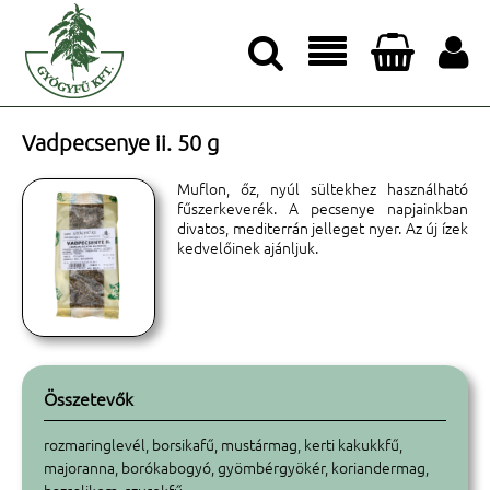




Vadpecsenye ii. 50 g
Muflon, őz, nyúl sültekhez használható
fűszerkeverék. A pecsenye napjainkban
divatos, mediterrán jelleget nyer. Az új ízek
kedvelőinek ajánljuk.
Összetevők
rozmaringlevél, borsikafű, mustármag, kerti kakukkfű,
majoranna, borókabogyó, gyömbérgyökér, koriandermag,