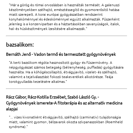
"Már a görög és római orvoslásban is használták termését. A galenuszi
készítményekben szélhajtó, emésztéssegítő és gyomorerősítő hatása
miatt szerepelt. A korai európai gyógyászatban rendszerint
konyhaköménnyel és édesköménnyel együtt alkalmazták. Fűszerként
jelenleg is a konzerviparban és a háztartásokban savanyúságok, italok,
hal- és húskészítmények ízesítésére alkalmazzák."
bazsalikom:
Bernáth Jenő - Vadon termő és termesztett gyógynövények
"A kerti bazslikom régóta hasznosított gyógy- és fűszernövény. A
népgyógyászat számos betegség (bélrenyheség, puffadás) gyógyítására
használta. Ma a köhögéscsillapító, étvágyjavító, vizelet- és szélhajtó,
valamint a tejelválasztást fokozó teakeverékek alkotórésze. Teája
torokgyulladás kezelésére alkalmas."
Rácz Gábor, Rácz-Kotilla Erzsébet, Szabó László Gy. -
Gyógynövények ismerete-A fitoterápia és az alternatív medicina
alapjai
"... vizes kivonatként étvágyjavító, szélhajtó (carminativ) tulajdonságia
miatt, valamint gyomor-, bélzavarok okozta szívpanaszokban (Roemheld
syndroma)."