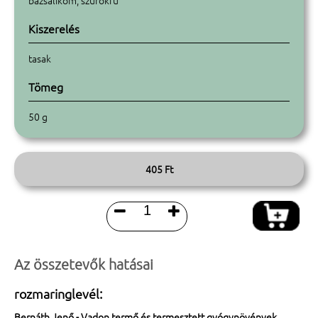
bazsalikom, szurokfű
Kiszerelés
tasak
Tömeg
50 g
405 Ft


Az összetevők hatásai
rozmaringlevél:
Bernáth Jenő - Vadon termő és termesztett gyógynövények