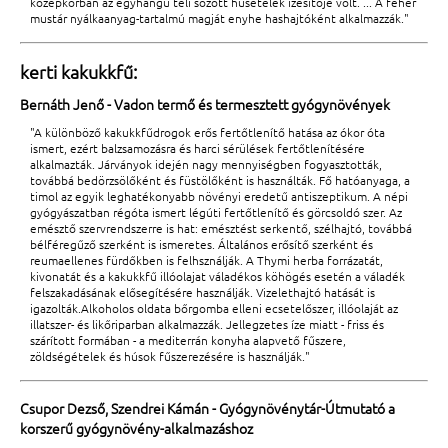
középkorban az egyhangú téli sózott húsételek ízesítője volt. ... A fehér
mustár nyálkaanyag-tartalmú magját enyhe hashajtóként alkalmazzák."
kerti kakukkfű:
Bernáth Jenő - Vadon termő és termesztett gyógynövények
"A különböző kakukkfűdrogok erős fertőtlenítő hatása az ókor óta
ismert, ezért balzsamozásra és harci sérülések fertőtlenítésére
alkalmazták. Járványok idején nagy mennyiségben fogyasztották,
továbbá bedörzsölőként és füstölőként is használták. Fő hatóanyaga, a
timol az egyik leghatékonyabb növényi eredetű antiszeptikum. A népi
gyógyászatban régóta ismert légúti fertőtlenítő és görcsoldó szer. Az
emésztő szervrendszerre is hat: emésztést serkentő, szélhajtó, továbbá
bélféregűző szerként is ismeretes. Általános erősítő szerként és
reumaellenes fürdőkben is felhsználják. A Thymi herba forrázatát,
kivonatát és a kakukkfű illóolajat váladékos köhögés esetén a váladék
felszakadásának elősegítésére használják. Vizelethajtó hatását is
igazolták.Alkoholos oldata bőrgomba elleni ecsetelőszer, illóolaját az
illatszer- és likőriparban alkalmazzák. Jellegzetes íze miatt - friss és
szárított formában - a mediterrán konyha alapvető fűszere,
zöldségételek és húsok fűszerezésére is használják."
Csupor Dezső, Szendrei Kámán - Gyógynövénytár-Útmutató a
korszerű gyógynövény-alkalmazáshoz