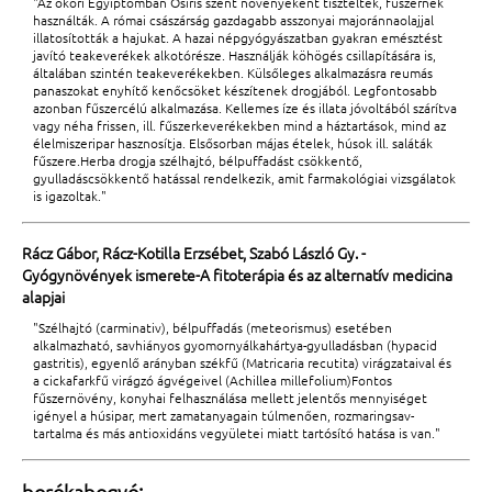
"Az ókori Egyiptomban Osiris szent növényeként tisztelték, fűszernek
használták. A római császárság gazdagabb asszonyai majoránnaolajjal
illatosították a hajukat. A hazai népgyógyászatban gyakran emésztést
javító teakeverékek alkotórésze. Használják köhögés csillapítására is,
általában szintén teakeverékekben. Külsőleges alkalmazásra reumás
panaszokat enyhítő kenőcsöket készítenek drogjából. Legfontosabb
azonban fűszercélú alkalmazása. Kellemes íze és illata jóvoltából szárítva
vagy néha frissen, ill. fűszerkeverékekben mind a háztartások, mind az
élelmiszeripar hasznosítja. Elsősorban májas ételek, húsok ill. saláták
fűszere.Herba drogja szélhajtó, bélpuffadást csökkentő,
gyulladáscsökkentő hatással rendelkezik, amit farmakológiai vizsgálatok
is igazoltak."
Rácz Gábor, Rácz-Kotilla Erzsébet, Szabó László Gy. -
Gyógynövények ismerete-A fitoterápia és az alternatív medicina
alapjai
"Szélhajtó (carminativ), bélpuffadás (meteorismus) esetében
alkalmazható, savhiányos gyomornyálkahártya-gyulladásban (hypacid
gastritis), egyenlő arányban székfű (Matricaria recutita) virágzataival és
a cickafarkfű virágzó ágvégeivel (Achillea millefolium)Fontos
fűszernövény, konyhai felhasználása mellett jelentős mennyiséget
igényel a húsipar, mert zamatanyagain túlmenően, rozmaringsav-
tartalma és más antioxidáns vegyületei miatt tartósító hatása is van."
borókabogyó: