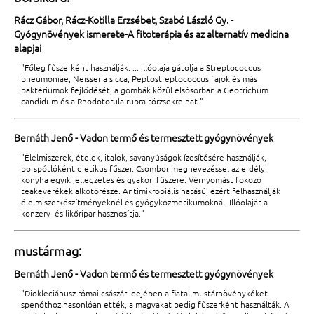
Rácz Gábor, Rácz-Kotilla Erzsébet, Szabó László Gy. -
Gyógynövények ismerete-A fitoterápia és az alternatív medicina
alapjai
"Főleg fűszerként használják. ... illóolaja gátolja a Streptococcus
pneumoniae, Neisseria sicca, Peptostreptococcus fajok és más
baktériumok fejlődését, a gombák közül elsősorban a Geotrichum
candidum és a Rhodotorula rubra törzsekre hat."
Bernáth Jenő - Vadon termő és termesztett gyógynövények
"Élelmiszerek, ételek, italok, savanyúságok ízesítésére használják,
borspótlóként dietikus fűszer. Csombor megnevezéssel az erdélyi
konyha egyik jellegzetes és gyakori fűszere. Vérnyomást fokozó
teakeverékek alkotórésze. Antimikrobiális hatású, ezért felhasználják
élelmiszerkészítményeknél és gyógykozmetikumoknál. Illóolaját a
konzerv- és likőripar hasznosítja."
mustármag:
Bernáth Jenő - Vadon termő és termesztett gyógynövények
"Diokleciánusz római császár idejében a fiatal mustárnövénykéket
spenóthoz hasonlóan ették, a magvakat pedig fűszerként használták. A