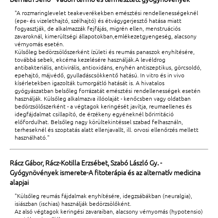
"A rozmaringlevelet teakeverékekben emésztési rendellenességeknél
(epe- és vizelethajtó, szélhajtó) és étvágygerjesztő hatása miatt
fogyasztják, de alkalmazzák fejfájás, migrén ellen, menstruációs
zavaroknál, kimerültségi állapotokban,emlékezetgyengeség, alacsony
vérnyomás esetén.
Külsőleg bedörzsölőszerként ízületi és reumás panaszok enyhítésére,
továbbá sebek, ekcéma kezelésére használják.A levéldrog
antibakteriális, antivirális, antioxidáns, enyhén antiszeptikus, görcsoldó,
epehajtó, májvédő, gyulladáscsökkentő hatású. In vitro és in vivo
kísérletekben igazolták tumorgátló hatását is. A hivatalos
gyógyászatban belsőleg forrázatát emésztési rendellenességek esetén
használják. Külsőleg alkalmazva illóolaját - kenőcsben vagy oldatban
bedörzsölőszerként - a végtagok keringését javítja, reumaellenes és
idegfájdalmat csillapító, de érzékeny egyéneknél bőrirritáció
előfordulhat. Belsőleg nagy körültekintéssel szabad felhasználn,
terheseknél és szoptatás alatt ellenjavallt, ill. orvosi ellenőrzés mellett
használható."
Rácz Gábor, Rácz-Kotilla Erzsébet, Szabó László Gy. -
Gyógynövények ismerete-A fitoterápia és az alternatív medicina
alapjai
"Külsőleg reumás fájdalmak enyhítésére, idegzsábákban (neuralgia),
isiászban (ischias) használják bedörzsölőként.
Az alsó végtagok keringési zavaraiban, alacsony vérnyomás (hypotensio)