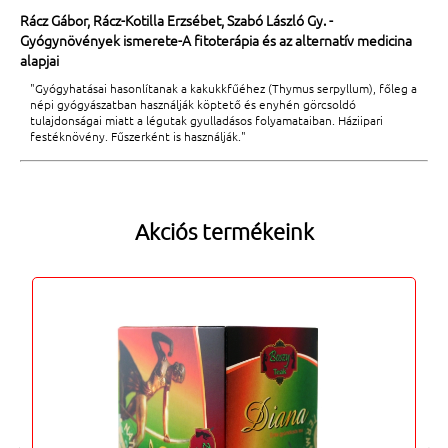
Rácz Gábor, Rácz-Kotilla Erzsébet, Szabó László Gy. -
Gyógynövények ismerete-A fitoterápia és az alternatív medicina
alapjai
"Gyógyhatásai hasonlítanak a kakukkfűéhez (Thymus serpyllum), főleg a
népi gyógyászatban használják köptető és enyhén görcsoldó
tulajdonságai miatt a légutak gyulladásos folyamataiban. Háziipari
festéknövény. Fűszerként is használják."
Akciós termékeink