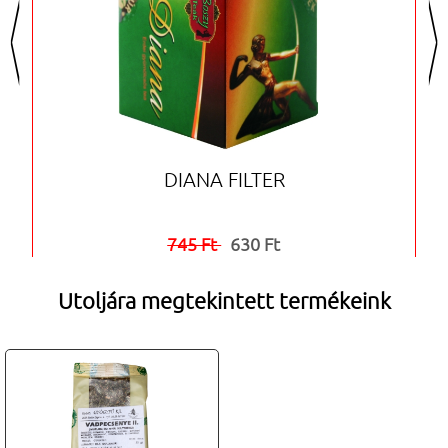
<
>
DIANA FILTER
745 Ft
630 Ft


Utoljára megtekintett termékeink