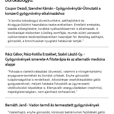
Csupor Dezső, Szendrei Kámán - Gyógynövénytár-Útmutató a
korszerű gyógynövény-alkalmazáshoz
"A boróka tobozbogyó diuretikumként, szélhajtóként és
étvágyjavítóként használatos teakeverékekben. Emellett emésztés,
izzadás elősegítésére, továbbá nyálkaoldószernek is alkalmazzák. A
borókaolajat elsősorban külsőleg izomfájás, reumás izületi panaszok
csökkentésére bedörzsölőszerekben használják fel. Belsőleg szélhajtó,
görcsoldó, a bronchusokat nyugtató hatásúnak tartják."
Rácz Gábor, Rácz-Kotilla Erzsébet, Szabó László Gy. -
Gyógynövények ismerete-A fitoterápia és az alternatív medicina
alapjai
"Fokozza a vizeletkiválasztást (diuresist), valamint a nitrogéntartalmú
anyagcsere-termékek és kloridok ürítését. Enyhe görcsoldó
tulajdonságokkal is rendelkezik. Alkotórésze vesekőképződést gátló
gyógyszereknek, melyek hatására fokozódik az úgynevezett
védőkolloidok képződése is. Ellenjavallt vesegyulladásban (nephritis),
májelégtelenségben, nem ajánlható terheseknek."
Bernáth Jenő - Vadon termő és termesztett gyógynövények
"Vizelethajtó, enyhe görcsoldó, kórokozó baktériumok fejlődését gátló.