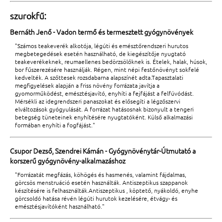
szurokfű:
Bernáth Jenő - Vadon termő és termesztett gyógynövények
"Számos teakeverék alkotója, légúti és emésztőrendszeri hurutos
megbetegedések esetén használható, de kiegészítője nyugtató
teakeverékeknek, reumaellenes bedörzsölőknek is. Ételek, halak, húsok,
bor fűszerezésére használják. Régen, mint népi festőnövényt sokfelé
kedvelték. A szőttesek rozsdabarna alapszínét adta.Tapasztalati
megfigyelések alapján a friss növény forrázata javítja a
gyomorműködést, emésztésjavító, enyhíti a fejfájást a felfúvódást.
Mérsékli az idegrendszeri panaszokat és elősegíti a légzőszervi
elváltozások gyógyulását. A forrázat hatásosnak bizonyult a tengeri
betegség tüneteinek enyhítésére nyugtatóként. Külső alkalmazási
formában enyhíti a fogfájást."
Csupor Dezső, Szendrei Kámán - Gyógynövénytár-Útmutató a
korszerű gyógynövény-alkalmazáshoz
"Forrázatát megfázás, köhögés és hasmenés, valamint fájdalmas,
görcsös menstruáció esetén használták. Antiszeptikus szappanok
készítésére is felhasználták.Antiszeptikus , köptető, nyákoldó, enyhe
görcsoldó hatása révén légúti hurutok kezelésére, étvágy- és
emésztésjavítóként használható."