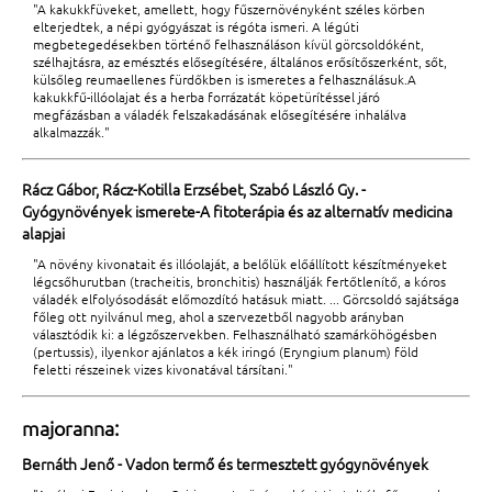
"A kakukkfüveket, amellett, hogy fűszernövényként széles körben
elterjedtek, a népi gyógyászat is régóta ismeri. A légúti
megbetegedésekben történő felhasználáson kívül görcsoldóként,
szélhajtásra, az emésztés elősegítésére, általános erősítőszerként, sőt,
külsőleg reumaellenes fürdőkben is ismeretes a felhasználásuk.A
kakukkfű-illóolajat és a herba forrázatát köpetürítéssel járó
megfázásban a váladék felszakadásának elősegítésére inhalálva
alkalmazzák."
Rácz Gábor, Rácz-Kotilla Erzsébet, Szabó László Gy. -
Gyógynövények ismerete-A fitoterápia és az alternatív medicina
alapjai
"A növény kivonatait és illóolaját, a belőlük előállított készítményeket
légcsőhurutban (tracheitis, bronchitis) használják fertőtlenítő, a kóros
váladék elfolyósodását előmozdító hatásuk miatt. ... Görcsoldó sajátsága
főleg ott nyilvánul meg, ahol a szervezetből nagyobb arányban
választódik ki: a légzőszervekben. Felhasználható szamárköhögésben
(pertussis), ilyenkor ajánlatos a kék iringó (Eryngium planum) föld
feletti részeinek vizes kivonatával társítani."
majoranna:
Bernáth Jenő - Vadon termő és termesztett gyógynövények