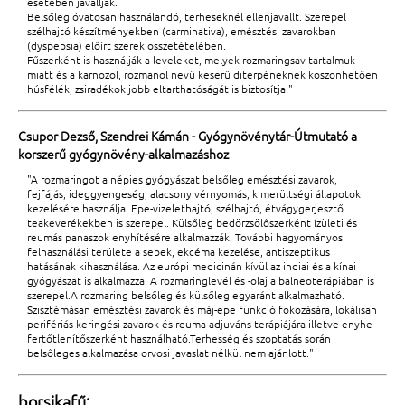
esetében javallják.
Belsőleg óvatosan használandó, terheseknél ellenjavallt. Szerepel
szélhajtó készítményekben (carminativa), emésztési zavarokban
(dyspepsia) előírt szerek összetételében.
Fűszerként is használják a leveleket, melyek rozmaringsav-tartalmuk
miatt és a karnozol, rozmanol nevű keserű diterpéneknek köszönhetően
húsfélék, zsiradékok jobb eltarthatóságát is biztosítja."
Csupor Dezső, Szendrei Kámán - Gyógynövénytár-Útmutató a
korszerű gyógynövény-alkalmazáshoz
"A rozmaringot a népies gyógyászat belsőleg emésztési zavarok,
fejfájás, ideggyengeség, alacsony vérnyomás, kimerültségi állapotok
kezelésére használja. Epe-vizelethajtó, szélhajtó, étvágygerjesztő
teakeverékekben is szerepel. Külsőleg bedörzsölőszerként ízületi és
reumás panaszok enyhítésére alkalmazzák. További hagyományos
felhasználási területe a sebek, ekcéma kezelése, antiszeptikus
hatásának kihasználása. Az európi medicinán kívül az indiai és a kínai
gyógyászat is alkalmazza. A rozmaringlevél és -olaj a balneoterápiában is
szerepel.A rozmaring belsőleg és külsőleg egyaránt alkalmazható.
Szisztémásan emésztési zavarok és máj-epe funkció fokozására, lokálisan
perifériás keringési zavarok és reuma adjuváns terápiájára illetve enyhe
fertőtlenítőszerként használható.Terhesség és szoptatás során
belsőleges alkalmazása orvosi javaslat nélkül nem ajánlott."
borsikafű: