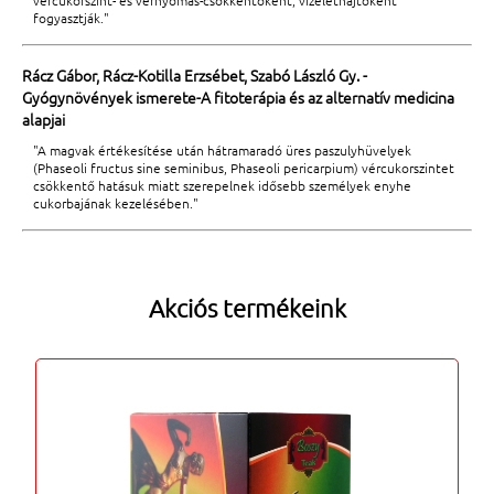
vércukorszint- és vérnyomás-csökkentőként, vizelethajtóként
fogyasztják."
Rácz Gábor, Rácz-Kotilla Erzsébet, Szabó László Gy. -
Gyógynövények ismerete-A fitoterápia és az alternatív medicina
alapjai
"A magvak értékesítése után hátramaradó üres paszulyhüvelyek
(Phaseoli fructus sine seminibus, Phaseoli pericarpium) vércukorszintet
csökkentő hatásuk miatt szerepelnek idősebb személyek enyhe
cukorbajának kezelésében."
Akciós termékeink