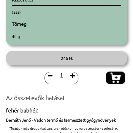
tasak
Tömeg
40 g
245 Ft


Az összetevők hatásai
fehér babhéj:
Bernáth Jenő - Vadon termő és termesztett gyógynövények
"Teáját - más drogokkal társítva - időskori cukorbetegség kezelésére,