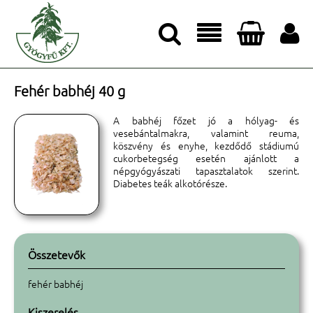




Fehér babhéj 40 g
A babhéj főzet jó a hólyag- és
vesebántalmakra, valamint reuma,
köszvény és enyhe, kezdődő stádiumú
cukorbetegség esetén ajánlott a
népgyógyászati tapasztalatok szerint.
Diabetes teák alkotórésze.
Összetevők
fehér babhéj
Kiszerelés