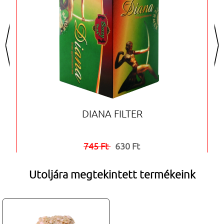
<
>
DIANA FILTER
745 Ft
630 Ft


Utoljára megtekintett termékeink