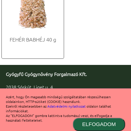
FEHÉR BABHÉJ 40 g
Gyógyfű Gyógynövény Forgalmazó Kft.
2038 Sóskút, Liget u. 4.
Telefon/fax: +36 23 347-086
Azért, hogy Ön magasabb minőségű szolgáltatában részesülhessen
Fax: +36 23 347-091
oldalainkon, HTTP-sütiket (COOKIE) használunk.
info@gyogyfu.hu
Ezekről részletesebben az
Adatvédelmi nyilatkozat
oldalon találhat
információkat.
Számlaszám: 11722003-20132280
Az "ELFOGADOM" gombra kattintva tudomásul veszi, és elfogadja a
használati feltételeket.
ELFOGADOM
© 2017 Gyógyfű Kft. Minden jog fenntartva