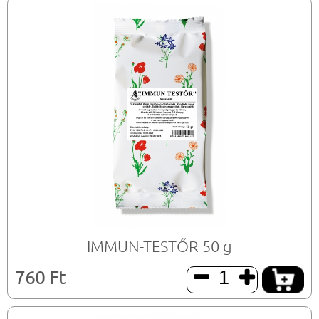
IMMUN-TESTŐR 50 g
760 Ft

