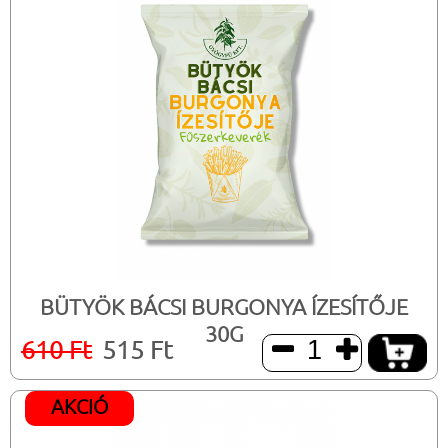
BÜTYÖK BÁCSI BURGONYA ÍZESÍTŐJE
30G
610 Ft
515 Ft


AKCIÓ