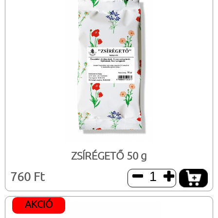
ZSÍRÉGETŐ 50 g
760 Ft


AKCIÓ