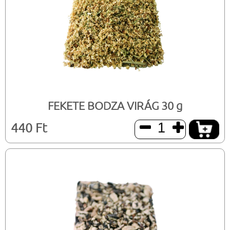
FEKETE BODZA VIRÁG 30 g
440 Ft

