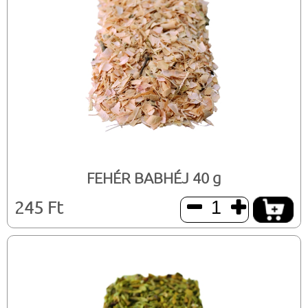
FEHÉR BABHÉJ 40 g
245 Ft

