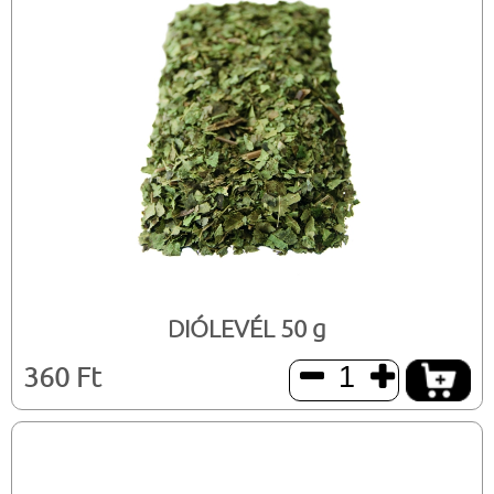
DIÓLEVÉL 50 g
360 Ft

