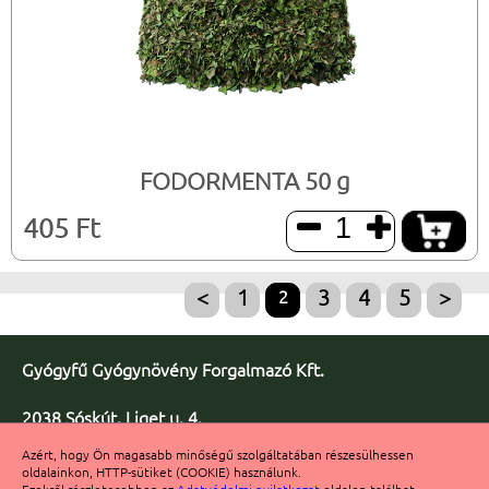
FODORMENTA 50 g
405 Ft


<
1
2
3
4
5
>
Gyógyfű Gyógynövény Forgalmazó Kft.
2038 Sóskút, Liget u. 4.
Telefon/fax: +36 23 347-086
Azért, hogy Ön magasabb minőségű szolgáltatában részesülhessen
Fax: +36 23 347-091
oldalainkon, HTTP-sütiket (COOKIE) használunk.