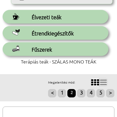
Élvezeti teák
Étrendkiegészítők
Fűszerek
Terápiás teák - SZÁLAS MONO TEÁK


Megjelenítési mód:
<
1
2
3
4
5
>