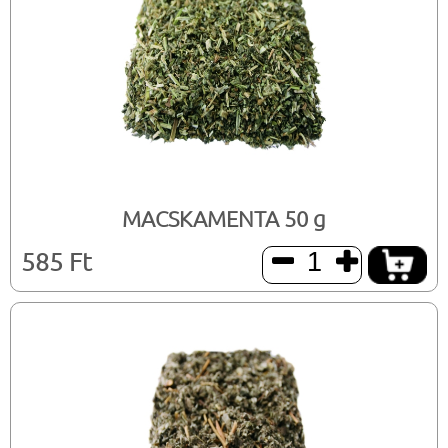
MACSKAMENTA 50 g
585 Ft

