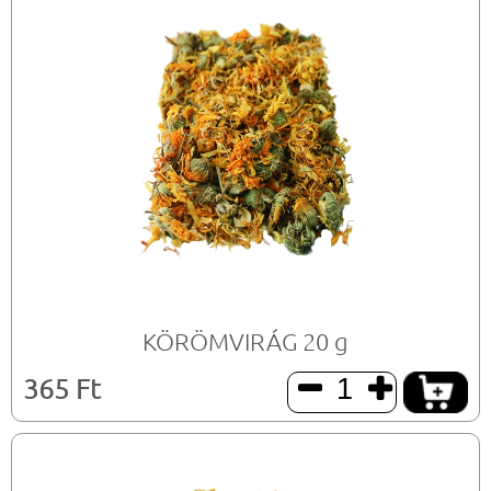
KÖRÖMVIRÁG 20 g
365 Ft

