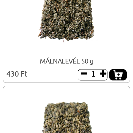
MÁLNALEVÉL 50 g
430 Ft

