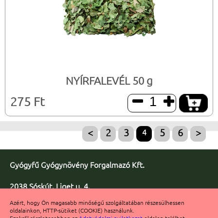
NYÍRFALEVÉL 50 g
275 Ft


<
2
3
4
5
6
>
Gyógyfű Gyógynövény Forgalmazó Kft.
2038 Sóskút, Liget u. 4.
Telefon/fax: +36 23 347-086
Azért, hogy Ön magasabb minőségű szolgáltatában részesülhessen
Fax: +36 23 347-091
oldalainkon, HTTP-sütiket (COOKIE) használunk.