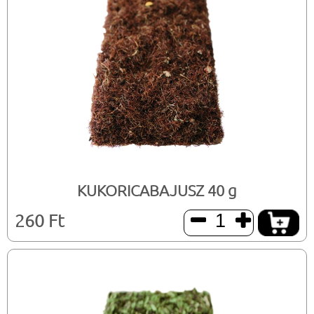
KUKORICABAJUSZ 40 g
260 Ft

