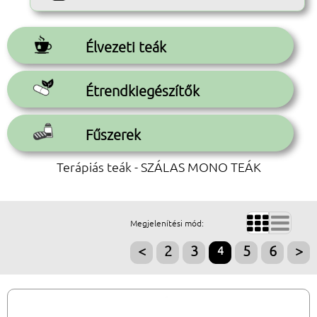
Élvezeti teák
Étrendkiegészítők
Fűszerek
Terápiás teák - SZÁLAS MONO TEÁK


Megjelenítési mód:
<
2
3
4
5
6
>